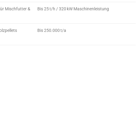
ür Mischfutter &
Bis 25 t/h / 320 kW Maschinenleistung
lzpellets
Bis 250.000 t/a