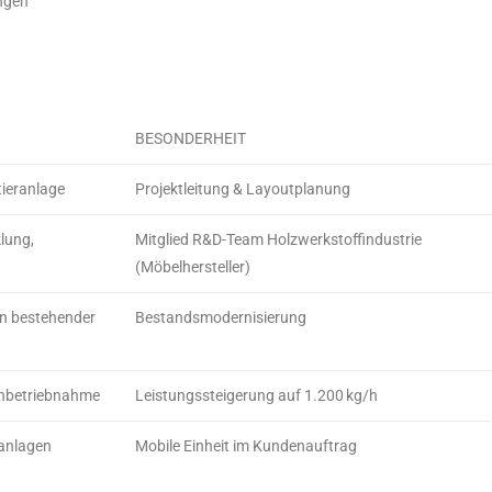
ungen
G
BESONDERHEIT
tieranlage
Projektleitung & Layoutplanung
lung,
Mitglied R&D-Team Holzwerkstoffindustrie
(Möbelhersteller)
n bestehender
Bestandsmodernisierung
nbetriebnahme
Leistungssteigerung auf 1.200 kg/h
ranlagen
Mobile Einheit im Kundenauftrag