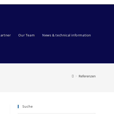
Partner
Our Team
News & technical information
>
Referenzen
Suche