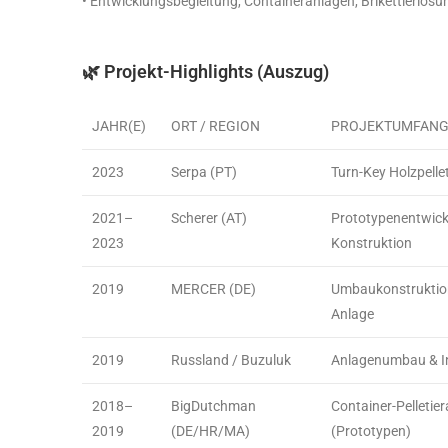
• Entwicklungsbegleitung, Containeranlagen, Brikettierlös
🌿 Projekt-Highlights (Auszug)
JAHR(E)
ORT / REGION
PROJEKTUMFAN
2023
Serpa (PT)
Turn-Key Holzpelle
2021–
Scherer (AT)
Prototypenentwick
2023
Konstruktion
2019
MERCER (DE)
Umbaukonstruktio
Anlage
2019
Russland / Buzuluk
Anlagenumbau & I
2018–
BigDutchman
Container-Pelletie
2019
(DE/HR/MA)
(Prototypen)