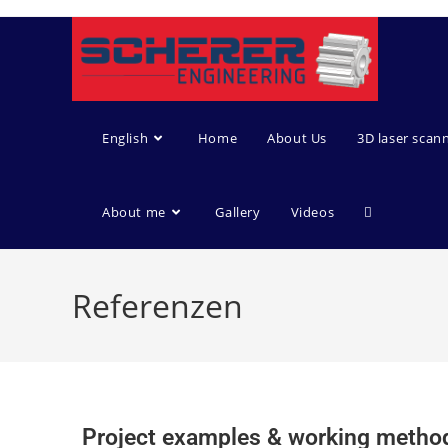
English
Home
About Us
3D laser scan
About me
Gallery
Videos
Referenzen
Project examples & working metho