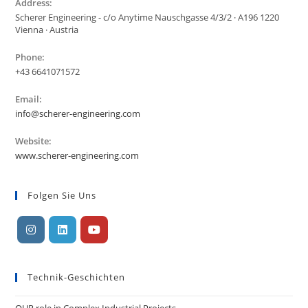
Address:
Scherer Engineering - c/o Anytime Nauschgasse 4/3/2 · A196 1220
Vienna · Austria
Phone:
+43 6641071572
Email:
Öffnet
info@scherer-engineering.com
sich
in
Website:
Ihrer
www.scherer-engineering.com
Anwendung
Folgen Sie Uns
Öffnet
Öffnet
Öffnet
in
in
in
Technik-Geschichten
einer
einer
einer
neuen
neuen
neuen