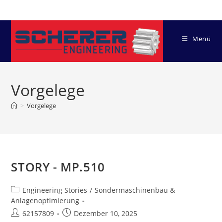
Zum
Inhalt
springen
Menü
Vorgelege
>
Vorgelege
STORY - MP.510
Beitrags-
Engineering Stories
/
Sondermaschinenbau &
Kategorie:
Anlagenoptimierung
Beitrags-
Beitrag
62157809
Dezember 10, 2025