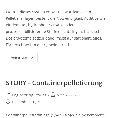
Autor:
veröffentlicht:
Warum dieses System entwickelt wurdeIn vielen
Pelletieranlagen besteht die Notwendigkeit, Additive wie
Bindemittel, hydrophobe Zusätze oder
prozessstabilisierende Stoffe einzubringen. Klassische
Dosiersysteme setzen dabei meist auf stationäre Silos,
Förderschnecken oder gravimetrische…
STORY
Weiterlesen
-
Automatisches
Additiv-
Dosiersystem
STORY - Containerpelletierung
Beitrags-
Beitrags-
Engineering Stories
62157809
Kategorie:
Autor:
Beitrag
Dezember 10, 2025
veröffentlicht:
Containerpelletieranlage (1,5–2,0 t/h)Wie eine komplette