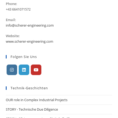
Phone:
+43 6641071572
Email:
Öffnet
info@scherer-engineering.com
sich
in
Website:
Ihrer
www.scherer-engineering.com
Anwendung
Folgen Sie Uns
Öffnet
Öffnet
Öffnet
in
in
in
Technik-Geschichten
einer
einer
einer
neuen
neuen
neuen
OUR role in Complex Industrial Projects
Registerkarte
Registerkarte
Registerkarte
STORY - Technische Due Diligence