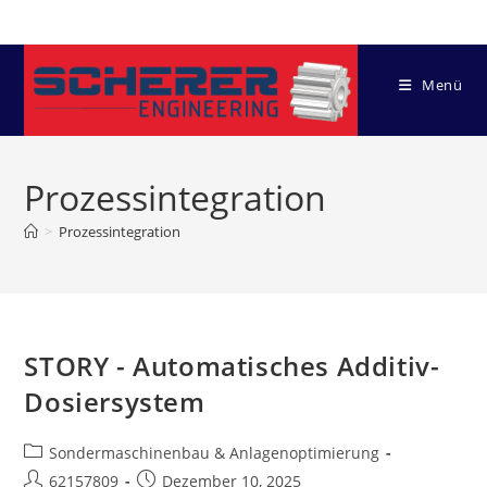
Zum
Inhalt
springen
Menü
Prozessintegration
>
Prozessintegration
STORY - Automatisches Additiv-
Dosiersystem
Beitrags-
Sondermaschinenbau & Anlagenoptimierung
Kategorie:
Beitrags-
Beitrag
62157809
Dezember 10, 2025