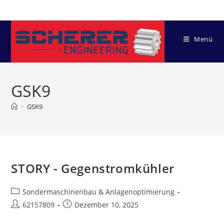
Zum
Inhalt
springen
Menü
GSK9
>
GSK9
STORY - Gegenstromkühler
Beitrags-
Sondermaschinenbau & Anlagenoptimierung
Kategorie:
Beitrags-
Beitrag
62157809
Dezember 10, 2025
Autor:
veröffentlicht: