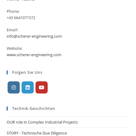
Phone:
+43 6641071572
Email:
Öffnet
info@scherer-engineering.com
sich
in
Website:
Ihrer
www.scherer-engineering.com
Anwendung
Folgen Sie Uns
Öffnet
Öffnet
Öffnet
in
in
in
Technik-Geschichten
einer
einer
einer
neuen
neuen
neuen
OUR role in Complex Industrial Projects
Registerkarte
Registerkarte
Registerkarte
STORY - Technische Due Diligence