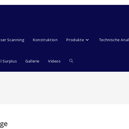
aser Scanning
Konstruktion
Produkte
Technische Ana
Website-
al Surplus
Gallerie
Videos
Suche
umschalten
age