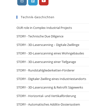
Öffnet
Öffnet
Öffnet
in
in
in
Technik-Geschichten
einer
einer
einer
neuen
neuen
neuen
OUR role in Complex Industrial Projects
Registerkarte
Registerkarte
Registerkarte
STORY - Technische Due Diligence
STORY - 3D-Laserscanning – Digitale Zwillinge
STORY - 3D-Laserscanning eines Wohngebäudes
STORY - 3D-Laserscanning einer Tiefgarage
STORY - Rundstahlgliederketten-Förderer
STORY - Digitaler Zwilling eines Industriestandorts
STORY - 3D-Laserscanning & Retrofit Sägewerks
STORY - Horizontal- und Vertikalförderung
STORY - Automatisches Additiv-Dosiersystem