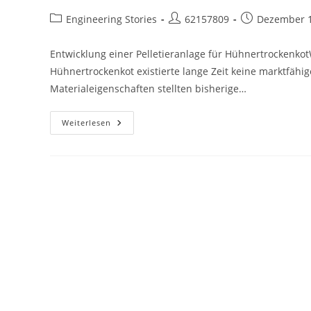
Beitrags-
Beitrags-
Beitrag
Engineering Stories
62157809
Dezember 1
Kategorie:
Autor:
veröffentlicht:
Entwicklung einer Pelletieranlage für Hühnertrockenko
Hühnertrockenkot existierte lange Zeit keine marktfähige
Materialeigenschaften stellten bisherige…
STORY
Weiterlesen
-
Hühnertrockenkotanlage