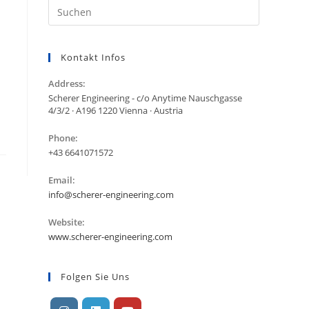
Kontakt Infos
Address:
Scherer Engineering - c/o Anytime Nauschgasse
4/3/2 · A196 1220 Vienna · Austria
Phone:
+43 6641071572
Email:
Öffnet
info@scherer-engineering.com
sich
in
Website:
Ihrer
www.scherer-engineering.com
Anwendung
Folgen Sie Uns