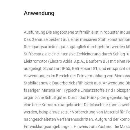
Anwendung
Ausführung Die angebotene Stiftmühle ist in robuster Indust
Das Gehäuse besteht aus einer massiven Stahlkonstruktion
Reinigungsarbeiten gut zugänglich durchgeführt werden kö
Stiftbesatz, die eine intensive Zerkleinerung durch Schlag- 
Elektromotor (Electro Adda S.p.A., Bauform B5) mit einer N
ausgelegt, Schutzart IP55, Betriebsart S1, und entspricht der
Anwendungen im Bereich der Feinvermahlung von Biomasse 
Stabilität sowie Dauerbetriebsfähigkeit aus. Anwendung Di
faserigen Materialien. Typische Einsatzstoffe sind Holzspä
organische Schüttgüter. Durch das Prinzip der gegenläufig w
eine feine Kornstruktur gebracht. Die Maschine kann sowohl
werden, beispielsweise zur Vorbereitung von Material für Pe
nachgeschalteten Verfahrensschritten. Aufgrund der kompa
Entwicklungsumgebungen. Hinweis zum Zustand Die Masch