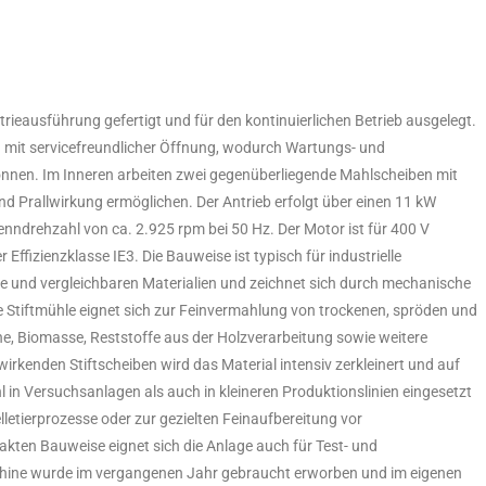
rieausführung gefertigt und für den kontinuierlichen Betrieb ausgelegt.
 mit servicefreundlicher Öffnung, wodurch Wartungs- und
nnen. Im Inneren arbeiten zwei gegenüberliegende Mahlscheiben mit
und Prallwirkung ermöglichen. Der Antrieb erfolgt über einen 11 kW
enndrehzahl von ca. 2.925 rpm bei 50 Hz. Der Motor ist für 400 V
 Effizienzklasse IE3. Die Bauweise ist typisch für industrielle
und vergleichbaren Materialien und zeichnet sich durch mechanische
e Stiftmühle eignet sich zur Feinvermahlung von trockenen, spröden und
ne, Biomasse, Reststoffe aus der Holzverarbeitung sowie weitere
irkenden Stiftscheiben wird das Material intensiv zerkleinert und auf
 in Versuchsanlagen als auch in kleineren Produktionslinien eingesetzt
lletierprozesse oder zur gezielten Feinaufbereitung vor
kten Bauweise eignet sich die Anlage auch für Test- und
ine wurde im vergangenen Jahr gebraucht erworben und im eigenen