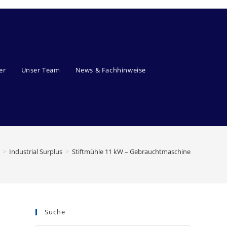
er
Unser Team
News & Fachhinweise
>
Industrial Surplus
>
Stiftmühle 11 kW – Gebrauchtmaschine
Suche