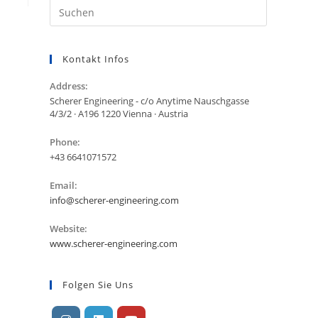
Kontakt Infos
Address:
Scherer Engineering - c/o Anytime Nauschgasse
4/3/2 · A196 1220 Vienna · Austria
Phone:
+43 6641071572
Email:
Öffnet
info@scherer-engineering.com
sich
in
Website:
Ihrer
www.scherer-engineering.com
Anwendung
Folgen Sie Uns