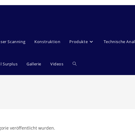
aser Scanning
Konstruktion
Produkte
Technische Ana
Website-
al Surplus
Gallerie
Videos
Suche
umschalten
orie veröffentlicht wurden.