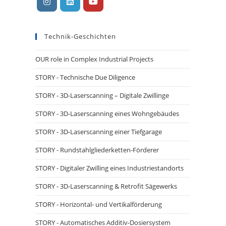
Öffnet
Öffnet
Öffnet
in
in
in
Technik-Geschichten
einer
einer
einer
neuen
neuen
neuen
OUR role in Complex Industrial Projects
Registerkarte
Registerkarte
Registerkarte
STORY - Technische Due Diligence
STORY - 3D-Laserscanning – Digitale Zwillinge
STORY - 3D-Laserscanning eines Wohngebäudes
STORY - 3D-Laserscanning einer Tiefgarage
STORY - Rundstahlgliederketten-Förderer
STORY - Digitaler Zwilling eines Industriestandorts
STORY - 3D-Laserscanning & Retrofit Sägewerks
STORY - Horizontal- und Vertikalförderung
STORY - Automatisches Additiv-Dosiersystem