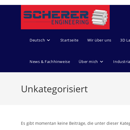
Zum
Inhalt
springen
Deutsch
Startseite
Wir über uns
3D L
News & Fachhinweise
Über mich
Industri
Unkategorisiert
Es gibt momentan keine Beiträge, die unter dieser Kateg