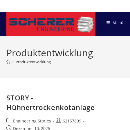
Zum
Inhalt
springen
Menü
Produktentwicklung
>
Produktentwicklung
STORY -
Hühnertrockenkotanlage
Beitrags-
Beitrags-
Engineering Stories
62157809
Kategorie:
Autor:
Beitrag
Dezember 10, 2025