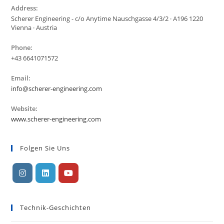
Address:
Scherer Engineering - c/o Anytime Nauschgasse 4/3/2 · A196 1220
Vienna · Austria
Phone:
+43 6641071572
Email:
Öffnet
info@scherer-engineering.com
sich
in
Website:
Ihrer
www.scherer-engineering.com
Anwendung
Folgen Sie Uns
Öffnet
Öffnet
Öffnet
in
in
in
Technik-Geschichten
einer
einer
einer