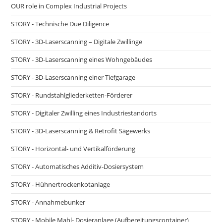
neuen
neuen
neuen
OUR role in Complex Industrial Projects
Registerkarte
Registerkarte
Registerkarte
STORY - Technische Due Diligence
STORY - 3D-Laserscanning – Digitale Zwillinge
STORY - 3D-Laserscanning eines Wohngebäudes
STORY - 3D-Laserscanning einer Tiefgarage
STORY - Rundstahlgliederketten-Förderer
STORY - Digitaler Zwilling eines Industriestandorts
STORY - 3D-Laserscanning & Retrofit Sägewerks
STORY - Horizontal- und Vertikalförderung
STORY - Automatisches Additiv-Dosiersystem
STORY - Hühnertrockenkotanlage
STORY - Annahmebunker
STORY - Mobile Mahl- Dosieranlage (Aufbereitungscontainer)